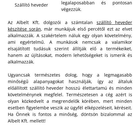
legalaposabban és pontosan
Szállító heveder
végezzük.
Az Albelt Kft. dolgozói a számtalan
szállító heveder
készítése során
, már munkájuk első percétől ezt az elvet
alkalmazzák. A szakértelem náluk egy olyan követelmény,
ami egyértelmű.
A munkások nemcsak a valamikor
elsajátított tudásuk szerint állítják elő a termékeiket,
hanem az újításokat, modern lehetőségeket is ismerik és
alkalmazzák.
Ugyancsak természetes dolog, hogy a legmagasabb
minőségű alapanyagokat használják, így az általuk
előállított szállító heveder hosszú élettartamú és minden
követelménynek megfelel. Természetesen a cég azért is
olyan közkedvelt a megrendelők körében, mert minden
esetben figyelembe veszik az ügyfél elképzeléseit, kéréseit.
Ha Önnek is fontos a minőség, döntsön bizalommal az
Albelt Kft. mellett!