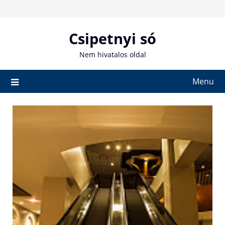
Skip
to
content
Csipetnyi só
Nem hivatalos oldal
Menu