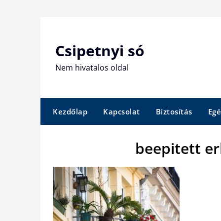
Skip
to
content
Csipetnyi só
Nem hivatalos oldal
Kezdőlap
Kapcsolat
Biztosítás
Egé
beepitett er