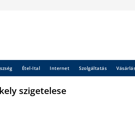
szség
Étel-Ital
Internet
Szolgáltatás
Vásárlá
kely szigetelese