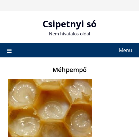
Skip
to
content
Csipetnyi só
Nem hivatalos oldal
Menu
Méhpempő