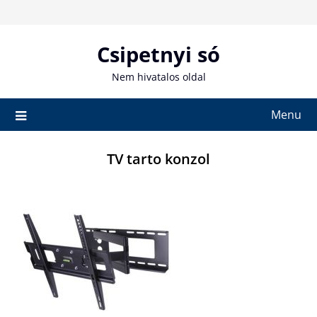
Skip
to
content
Csipetnyi só
Nem hivatalos oldal
Menu
TV tarto konzol