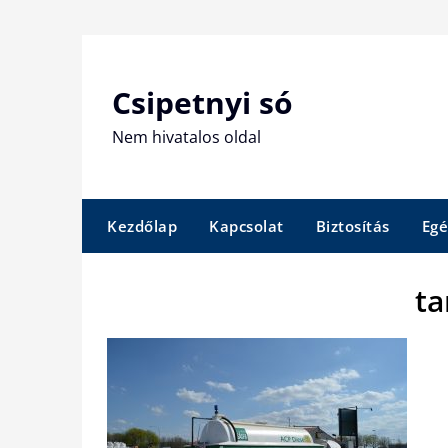
Skip
to
content
Csipetnyi só
Nem hivatalos oldal
Kezdőlap
Kapcsolat
Biztosítás
Egé
ta