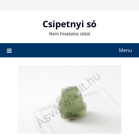
Skip
to
content
Csipetnyi só
Nem hivatalos oldal
Menu