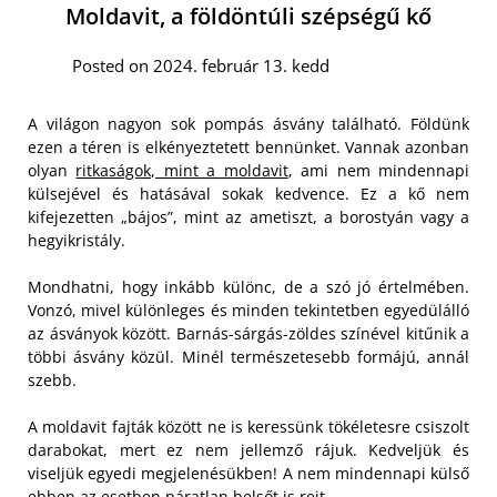
Moldavit, a földöntúli szépségű kő
Posted on 2024. február 13. kedd
A világon nagyon sok pompás ásvány található. Földünk
ezen a téren is elkényeztetett bennünket. Vannak azonban
olyan
ritkaságok, mint a moldavit
, ami nem mindennapi
külsejével és hatásával sokak kedvence. Ez a kő nem
kifejezetten „bájos”, mint az ametiszt, a borostyán vagy a
hegyikristály.
Mondhatni, hogy inkább különc, de a szó jó értelmében.
Vonzó, mivel különleges és minden tekintetben egyedülálló
az ásványok között. Barnás-sárgás-zöldes színével kitűnik a
többi ásvány közül. Minél természetesebb formájú, annál
szebb.
A moldavit fajták között ne is keressünk tökéletesre csiszolt
darabokat, mert ez nem jellemző rájuk. Kedveljük és
viseljük egyedi megjelenésükben! A nem mindennapi külső
ebben az esetben páratlan belsőt is rejt.