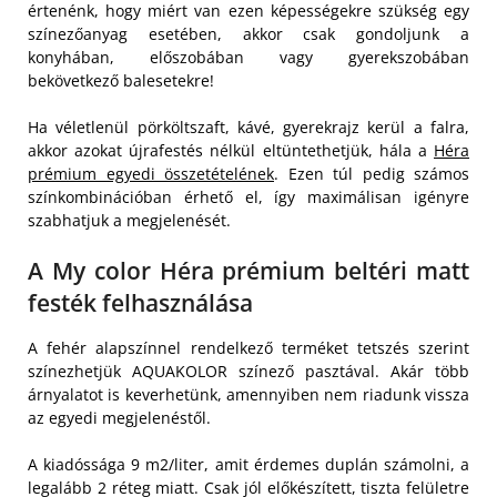
értenénk, hogy miért van ezen képességekre szükség egy
színezőanyag esetében, akkor csak gondoljunk a
konyhában, előszobában vagy gyerekszobában
bekövetkező balesetekre!
Ha véletlenül pörköltszaft, kávé, gyerekrajz kerül a falra,
akkor azokat újrafestés nélkül eltüntethetjük, hála a
Héra
prémium egyedi összetételének
. Ezen túl pedig számos
színkombinációban érhető el, így maximálisan igényre
szabhatjuk a megjelenését.
A My color Héra prémium beltéri matt
festék felhasználása
A fehér alapszínnel rendelkező terméket tetszés szerint
színezhetjük AQUAKOLOR színező pasztával. Akár több
árnyalatot is keverhetünk, amennyiben nem riadunk vissza
az egyedi megjelenéstől.
A kiadóssága 9 m2/liter, amit érdemes duplán számolni, a
legalább 2 réteg miatt. Csak jól előkészített, tiszta felületre