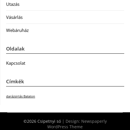
Utazás
Vásárlás
Webáruház
Oldalak
Kapcsolat
Címkék
darázsirtás Balaton
©2026 Csipetnyi só
| Design:
Newspaperly
WordPress Theme