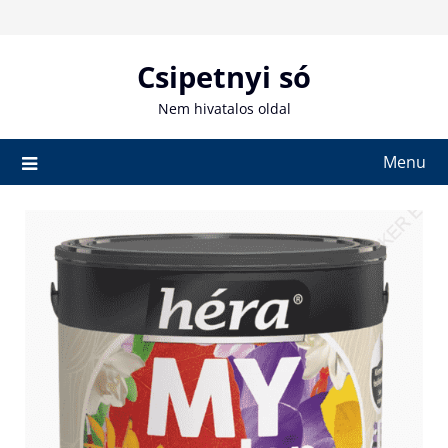
Skip
to
content
Csipetnyi só
Nem hivatalos oldal
Menu