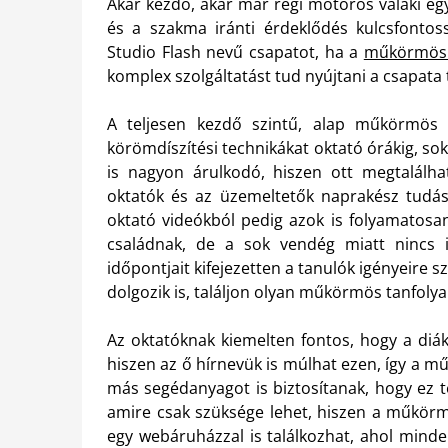
Akár kezdő, akár már régi motoros valaki eg
és a szakma iránti érdeklődés kulcsfontos
Studio Flash nevű csapatot, ha a
műkörmös t
komplex szolgáltatást tud nyújtani a csapata
A teljesen kezdő szintű, alap műkörmös 
körömdíszítési technikákat oktató órákig, s
is nagyon árulkodó, hiszen ott megtalálha
oktatók és az üzemeltetők naprakész tudásá
oktató videókból pedig azok is folyamatosan
családnak, de a sok vendég miatt nincs 
időpontjait kifejezetten a tanulók igényeire s
dolgozik is, találjon olyan műkörmös tanfolya
Az oktatóknak kiemelten fontos, hogy a diák
hiszen az ő hírnevük is múlhat ezen, így a 
más segédanyagot is biztosítanak, hogy ez t
amire csak szüksége lehet, hiszen a műkörm
egy webáruházzal is találkozhat, ahol minde