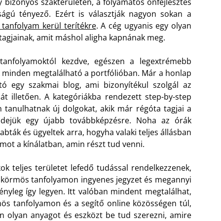
y bizonyos szakterületen, a folyamatos önfejlesztés
ságú tényező. Ezért is választják nagyon sokan a
anfolyam kerül terítékre
. A cég ugyanis egy olyan
 tagjainak, amit máshol aligha kapnának meg.
tanfolyamoktól kezdve, egészen a legextrémebb
ok minden megtalálható a portfólióban. Már a honlap
tó egy szakmai blog, ami bizonyítékul szolgál az
t illetően.
A kategóriákba rendezett step-by-step
 tanulhatnak új dolgokat, akik már régóta tagjai a
idejük egy újabb továbbképzésre. Noha az órák
zabták és ügyeltek arra, hogyha valaki teljes állásban
mot a kínálatban, amin részt tud venni.
ok teljes területet lefedő tudással rendelkezzenek,
műkörmös tanfolyamon ingyenes jegyzet és megannyi
ényleg így legyen. Itt valóban mindent megtalálhat,
ös tanfolyamon és a segítő online közösségen túl,
n olyan anyagot és eszközt be tud szerezni, amire