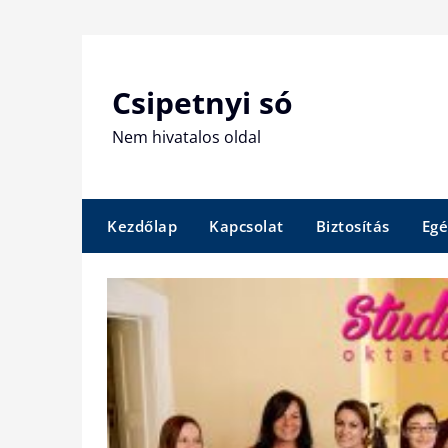
Skip
to
content
Csipetnyi só
Nem hivatalos oldal
Kezdőlap
Kapcsolat
Biztosítás
Egé