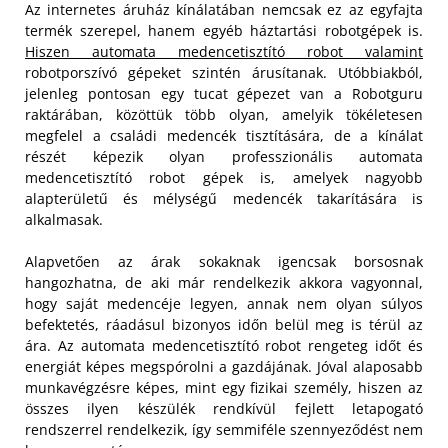
Az internetes áruház kínálatában nemcsak ez az egyfajta
termék szerepel, hanem egyéb háztartási robotgépek is.
Hiszen automata medencetisztító robot valamint
robotporszívó gépeket szintén árusítanak. Utóbbiakból,
jelenleg pontosan egy tucat gépezet van a Robotguru
raktárában, közöttük több olyan, amelyik tökéletesen
megfelel a családi medencék tisztítására, de a kínálat
részét képezik olyan professzionális automata
medencetisztító robot gépek is, amelyek nagyobb
alapterületű és mélységű medencék takarítására is
alkalmasak.
Alapvetően az árak sokaknak igencsak borsosnak
hangozhatna, de aki már rendelkezik akkora vagyonnal,
hogy saját medencéje legyen, annak nem olyan súlyos
befektetés, ráadásul bizonyos időn belül meg is térül az
ára. Az automata medencetisztító robot rengeteg időt és
energiát képes megspórolni a gazdájának. Jóval alaposabb
munkavégzésre képes, mint egy fizikai személy, hiszen az
összes ilyen készülék rendkívül fejlett letapogató
rendszerrel rendelkezik, így semmiféle szennyeződést nem