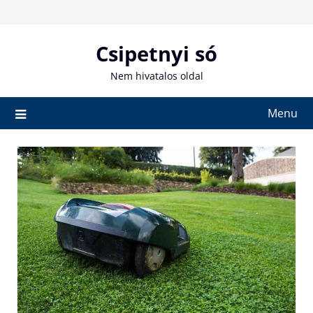
Skip
to
content
Csipetnyi só
Nem hivatalos oldal
Menu