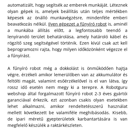
automatizált, hogy segítsék az emberek munkáját. Léteznek
olyan gépek is, amelyek beállítás után teljes mértékben
képesek az önálló munkavégzésre, mindenféle emberi
beavatkozás nélkül.
Ilyen gépezet a fűnyíró robot
is, aminél
a munkába állítás előtt, a legfontosabb teendő a
lenyírandó terület behatárolása, amely határoló kábel és
rögzítő szeg segítségével történik. Ezen kívül csak azt kell
beprogramozni rajta, hogy milyen időközönként végezze el
a fűnyírást.
A fűnyíró robot még a dokkolást is önműködően hajtja
végre, érzékeli amikor lemerülőben van az akkumulátor és
feltölti magát, valamint esőérzékelővel is el van látva, így
rossz idő esetén nem megy ki a terepre. A Robotguru
webshop által forgalmazott fűnyíró robot 2-3 éves gyártói
garanciával érkezik, ezt azonban csakis olyan esetekben
lehet alkalmazni, amikor rendeltetésszerű használat
mellett következett be valamiféle meghibásodás. Kisebb,
de ipari méretű gyepterületek karbantartására is van
megfelelő készülék a raktárkészleten.