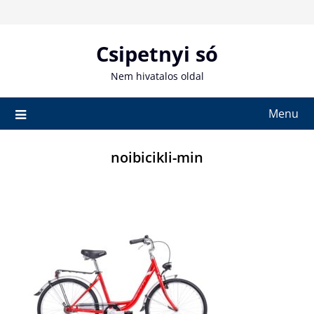
Skip
to
content
Csipetnyi só
Nem hivatalos oldal
Menu
noibicikli-min