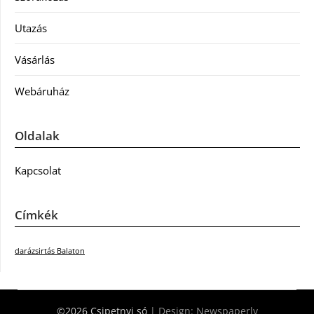
Utazás
Vásárlás
Webáruház
Oldalak
Kapcsolat
Címkék
darázsirtás Balaton
©2026 Csipetnyi só
| Design:
Newspaperly