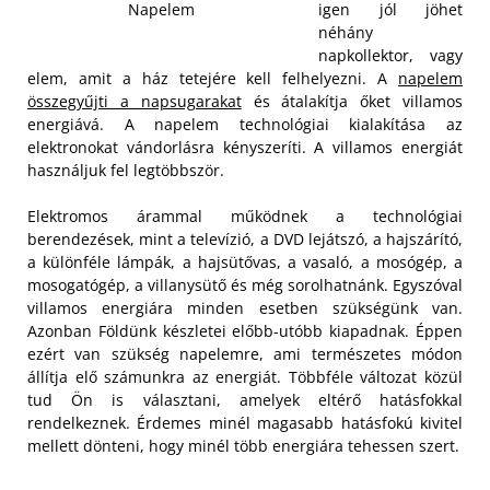
igen jól jöhet
Napelem
néhány
napkollektor, vagy
elem, amit a ház tetejére kell felhelyezni. A
napelem
összegyűjti a napsugarakat
és átalakítja őket villamos
energiává. A napelem technológiai kialakítása az
elektronokat vándorlásra kényszeríti. A villamos energiát
használjuk fel legtöbbször.
Elektromos árammal működnek a technológiai
berendezések, mint a televízió, a DVD lejátszó, a hajszárító,
a különféle lámpák, a hajsütővas, a vasaló, a mosógép, a
mosogatógép, a villanysütő és még sorolhatnánk. Egyszóval
villamos energiára minden esetben szükségünk van.
Azonban Földünk készletei előbb-utóbb kiapadnak. Éppen
ezért van szükség napelemre, ami természetes módon
állítja elő számunkra az energiát. Többféle változat közül
tud Ön is választani, amelyek eltérő hatásfokkal
rendelkeznek. Érdemes minél magasabb hatásfokú kivitel
mellett dönteni, hogy minél több energiára tehessen szert.