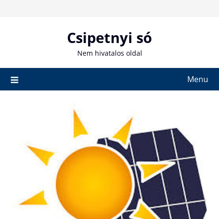
Skip
to
content
Csipetnyi só
Nem hivatalos oldal
Menu