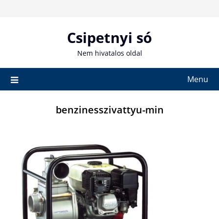
Skip
to
content
Csipetnyi só
Nem hivatalos oldal
Menu
benzinesszivattyu-min