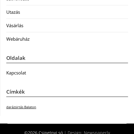
Utazás
Vásárlás
Webáruház
Oldalak
Kapcsolat
Címkék
darázsirtás Balaton
©2026 Csipetnyi só
| Design:
Newspaperly