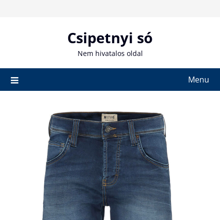
Skip
to
content
Csipetnyi só
Nem hivatalos oldal
Menu