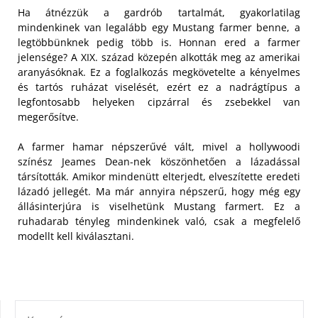
Ha átnézzük a gardrób tartalmát, gyakorlatilag
mindenkinek van legalább egy Mustang farmer benne, a
legtöbbünknek pedig több is. Honnan ered a farmer
jelensége?
A XIX. század közepén alkották meg az amerikai
aranyásóknak. Ez a foglalkozás megkövetelte a kényelmes
és tartós ruházat viselését, ezért ez a nadrágtípus a
legfontosabb helyeken cipzárral és zsebekkel van
megerősítve.
A farmer hamar népszerűvé vált, mivel a hollywoodi
színész Jeames Dean-nek köszönhetően a lázadással
társították. Amikor mindenütt elterjedt, elveszítette eredeti
lázadó jellegét. Ma már annyira népszerű, hogy még egy
állásinterjúra is viselhetünk Mustang farmert. Ez a
ruhadarab tényleg mindenkinek való, csak a megfelelő
modellt kell kiválasztani.
KERESÉS: