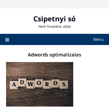
Skip
to
content
Csipetnyi só
Nem hivatalos oldal
Menu
Adwords optimalizalas