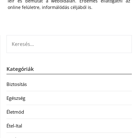
leír és bemutat a weboldalán. Érdemes ellátogatni az
online felületre, informálódás céljából is.
KERESÉS:
Kategóriák
Biztosítás
Egészség
Életmód
Étel-Ital