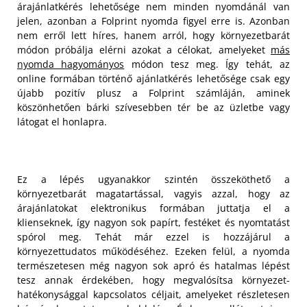
árajánlatkérés lehetősége nem minden nyomdánál van
jelen, azonban a Folprint nyomda figyel erre is. Azonban
nem erről lett híres, hanem arról, hogy környezetbarát
módon próbálja elérni azokat a célokat, amelyeket
más
nyomda hagyományos
módon tesz meg. Így tehát, az
online formában történő ajánlatkérés lehetősége csak egy
újabb pozitív plusz a Folprint számláján, aminek
köszönhetően bárki szívesebben tér be az üzletbe vagy
látogat el honlapra.
Ez a lépés ugyanakkor szintén összeköthető a
környezetbarát magatartással, vagyis azzal, hogy az
árajánlatokat elektronikus formában juttatja el a
klienseknek, így nagyon sok papírt, festéket és nyomtatást
spórol meg. Tehát már ezzel is hozzájárul a
környezettudatos működéséhez. Ezeken felül, a nyomda
természetesen még nagyon sok apró és hatalmas lépést
tesz annak érdekében, hogy megvalósítsa környezet-
hatékonysággal kapcsolatos céljait, amelyeket részletesen