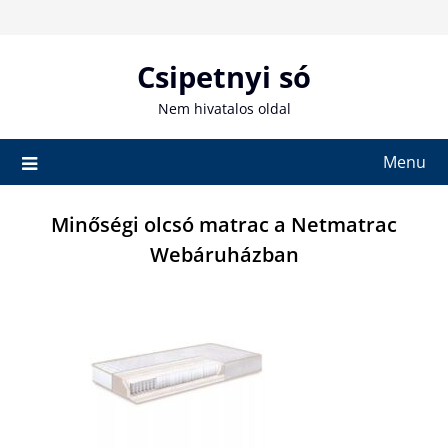
Skip
to
content
Csipetnyi só
Nem hivatalos oldal
Menu
Minőségi olcsó matrac a Netmatrac
Webáruházban