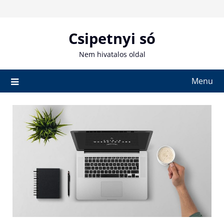
Skip
to
content
Csipetnyi só
Nem hivatalos oldal
Menu