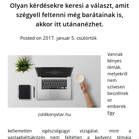
Olyan kérdésekre keresi a választ, amit
szégyell feltenni még barátainak is,
akkor itt utánanézhet.
Posted on 2017. január 5. csütörtök
Vannak
kényes
témák,
melyekről
nem
szívesen
beszélnek
az
emberek.
Egy
zoldkonyvtar.hu
kellemetlen egészségügyi vizsgálat, mint a
vastagbéltükrözés nem feltétlen a kedvenc témája