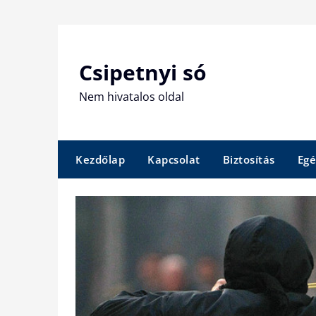
Skip
to
content
Csipetnyi só
Nem hivatalos oldal
Kezdőlap
Kapcsolat
Biztosítás
Egé