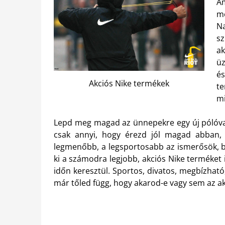
A
m
Na
s
a
üz
és
Akciós Nike termékek
te
mi
Lepd meg magad az ünnepekre egy új pólóval 
csak annyi, hogy érezd jól magad abban, 
legmenőbb, a legsportosabb az ismerősök, b
ki a számodra legjobb, akciós Nike terméket 
időn keresztül. Sportos, divatos, megbízhat
már tőled függ, hogy akarod-e vagy sem az a