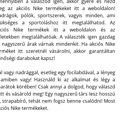
mennyiben a válaszod igen, akkor gyere és nézd
eg az akciós Nike termékeket itt a weboldalon!
drágok, pólók, sportszerek, vagyis minden, ami
zükséges a sportoláshoz itt megtalálhatod. Az
kciós Nike termékek itt a weboldalon és az
letekben megtalálhatóak. A választék igen gazdag
 nagyszerű árak várnak mindenkit. Ha akciós Nike
rméket itt szeretnél vásárolni, akkor garantáltan
nőségi darabokat kapsz!
vagy nadrággal, esetleg egy focilabdával, a lényeg
amiben vagy! Használd ki az alkalmat és légy a
arátok körében! Csak annyi a dolgod, hogy válaszd
itt és vásárold meg! Egy nagyszerű társ lesz hosszú
ó, strapabíró, tehát nem fogsz benne csalódni! Most
kciós Nike termékeket.