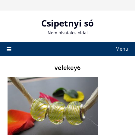
Skip
to
content
Csipetnyi só
Nem hivatalos oldal
Menu
velekey6