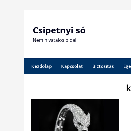
Skip
to
content
Csipetnyi só
Nem hivatalos oldal
Kezdőlap
Kapcsolat
Biztosítás
Egé
k