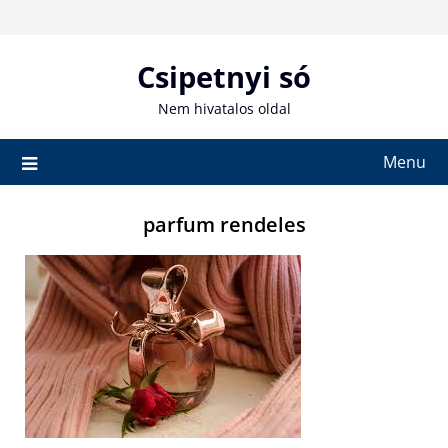
Skip
to
content
Csipetnyi só
Nem hivatalos oldal
Menu
parfum rendeles