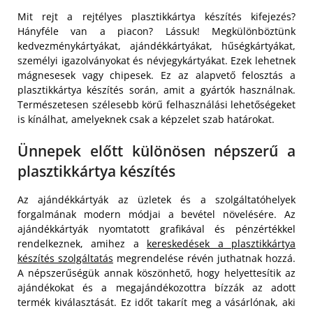
Mit rejt a rejtélyes plasztikkártya készítés kifejezés?
Hányféle van a piacon? Lássuk! Megkülönböztünk
kedvezménykártyákat, ajándékkártyákat, hűségkártyákat,
személyi igazolványokat és névjegykártyákat. Ezek lehetnek
mágnesesek vagy chipesek. Ez az alapvető felosztás a
plasztikkártya készítés során, amit a gyártók használnak.
Természetesen szélesebb körű felhasználási lehetőségeket
is kínálhat, amelyeknek csak a képzelet szab határokat.
Ünnepek előtt különösen népszerű a
plasztikkártya készítés
Az ajándékkártyák az üzletek és a szolgáltatóhelyek
forgalmának modern módjai a bevétel növelésére. Az
ajándékkártyák nyomtatott grafikával és pénzértékkel
rendelkeznek, amihez a
kereskedések a plasztikkártya
készítés szolgáltatás
megrendelése révén juthatnak hozzá.
A népszerűségük annak köszönhető, hogy helyettesítik az
ajándékokat és a megajándékozottra bízzák az adott
termék kiválasztását. Ez időt takarít meg a vásárlónak, aki