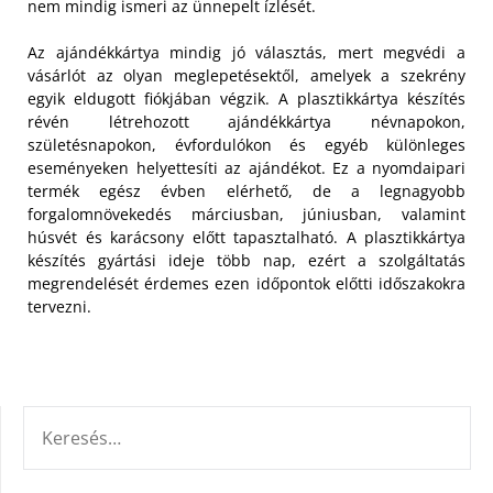
nem mindig ismeri az ünnepelt ízlését.
Az ajándékkártya mindig jó választás, mert megvédi a
vásárlót az olyan meglepetésektől, amelyek a szekrény
egyik eldugott fiókjában végzik. A plasztikkártya készítés
révén létrehozott ajándékkártya névnapokon,
születésnapokon, évfordulókon és egyéb különleges
eseményeken helyettesíti az ajándékot. Ez a nyomdaipari
termék egész évben elérhető, de a legnagyobb
forgalomnövekedés márciusban, júniusban, valamint
húsvét és karácsony előtt tapasztalható. A plasztikkártya
készítés gyártási ideje több nap, ezért a szolgáltatás
megrendelését érdemes ezen időpontok előtti időszakokra
tervezni.
KERESÉS: