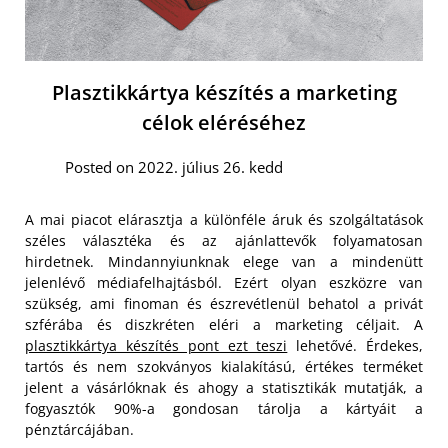
Plasztikkártya készítés a marketing
célok eléréséhez
Posted on 2022. július 26. kedd
A mai piacot elárasztja a különféle áruk és szolgáltatások
széles választéka és az ajánlattevők folyamatosan
hirdetnek. Mindannyiunknak elege van a mindenütt
jelenlévő médiafelhajtásból. Ezért olyan eszközre van
szükség, ami finoman és észrevétlenül behatol a privát
szférába és diszkréten eléri a marketing céljait. A
plasztikkártya készítés pont ezt teszi
lehetővé. Érdekes,
tartós és nem szokványos kialakítású, értékes terméket
jelent a vásárlóknak és ahogy a statisztikák mutatják, a
fogyasztók 90%-a gondosan tárolja a kártyáit a
pénztárcájában.