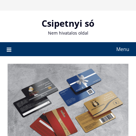
Skip
to
content
Csipetnyi só
Nem hivatalos oldal
Menu