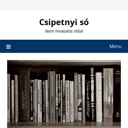
Skip
to
content
Csipetnyi só
Nem hivatalos oldal
Menu