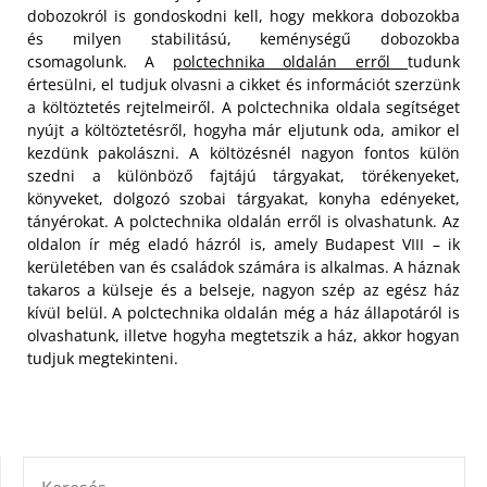
dobozokról is gondoskodni kell, hogy mekkora dobozokba
és milyen stabilitású, keménységű dobozokba
csomagolunk. A
polctechnika oldalán erről
tudunk
értesülni, el tudjuk olvasni a cikket és információt szerzünk
a költöztetés rejtelmeiről. A polctechnika oldala segítséget
nyújt a költöztetésről, hogyha már eljutunk oda, amikor el
kezdünk pakolászni.
A költözésnél nagyon fontos külön
szedni a különböző fajtájú tárgyakat, törékenyeket,
könyveket, dolgozó szobai tárgyakat, konyha edényeket,
tányérokat. A polctechnika oldalán erről is olvashatunk. Az
oldalon ír még eladó házról is, amely Budapest VIII – ik
kerületében van és családok számára is alkalmas. A háznak
takaros a külseje és a belseje, nagyon szép az egész ház
kívül belül. A polctechnika oldalán még a ház állapotáról is
olvashatunk, illetve hogyha megtetszik a ház, akkor hogyan
tudjuk megtekinteni.
KERESÉS: