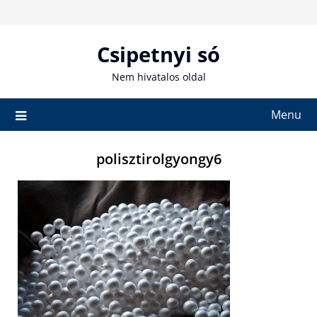
Skip
to
content
Csipetnyi só
Nem hivatalos oldal
Menu
polisztirolgyongy6