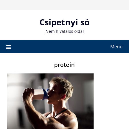
Skip
to
content
Csipetnyi só
Nem hivatalos oldal
Menu
protein