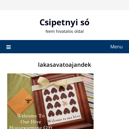
Skip
to
content
Csipetnyi só
Nem hivatalos oldal
Menu
lakasavatoajandek