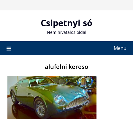
Skip
to
content
Csipetnyi só
Nem hivatalos oldal
Menu
alufelni kereso