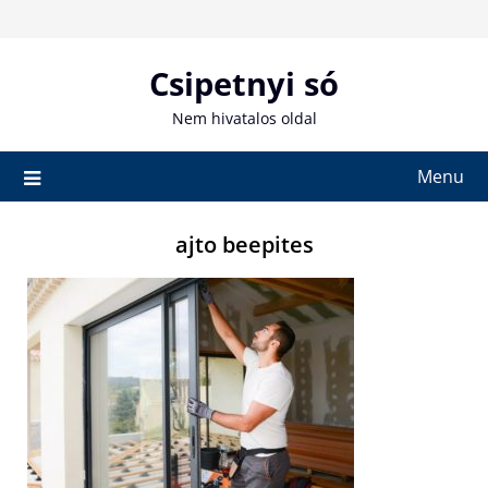
Skip
to
content
Csipetnyi só
Nem hivatalos oldal
Menu
ajto beepites