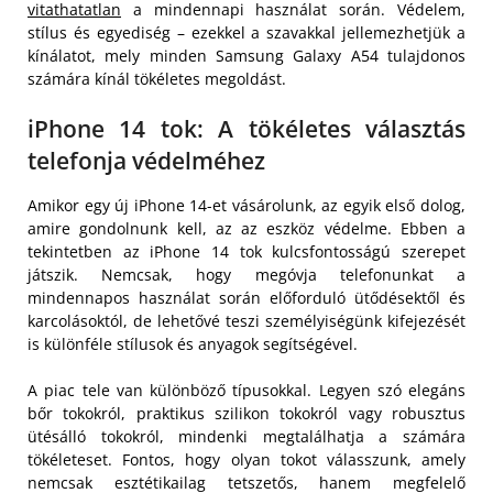
vitathatatlan
a mindennapi használat során. Védelem,
stílus és egyediség – ezekkel a szavakkal jellemezhetjük a
kínálatot, mely minden Samsung Galaxy A54 tulajdonos
számára kínál tökéletes megoldást.
iPhone 14 tok: A tökéletes választás
telefonja védelméhez
Amikor egy új iPhone 14-et vásárolunk, az egyik első dolog,
amire gondolnunk kell, az az eszköz védelme. Ebben a
tekintetben az iPhone 14 tok kulcsfontosságú szerepet
játszik. Nemcsak, hogy megóvja telefonunkat a
mindennapos használat során előforduló ütődésektől és
karcolásoktól, de lehetővé teszi személyiségünk kifejezését
is különféle stílusok és anyagok segítségével.
A piac tele van különböző típusokkal. Legyen szó elegáns
bőr tokokról, praktikus szilikon tokokról vagy robusztus
ütésálló tokokról, mindenki megtalálhatja a számára
tökéleteset. Fontos, hogy olyan tokot válasszunk, amely
nemcsak esztétikailag tetszetős, hanem megfelelő