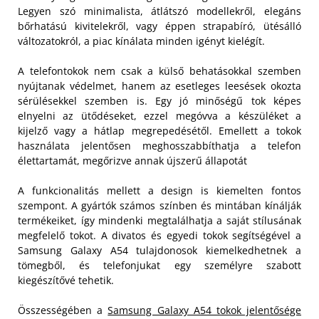
Legyen szó minimalista, átlátszó modellekről, elegáns
bőrhatású kivitelekről, vagy éppen strapabíró, ütésálló
változatokról, a piac kínálata minden igényt kielégít.
A telefontokok nem csak a külső behatásokkal szemben
nyújtanak védelmet, hanem az esetleges leesések okozta
sérülésekkel szemben is. Egy jó minőségű tok képes
elnyelni az ütődéseket, ezzel megóvva a készüléket a
kijelző vagy a hátlap megrepedésétől. Emellett a tokok
használata jelentősen meghosszabbíthatja a telefon
élettartamát, megőrizve annak újszerű állapotát
A funkcionalitás mellett a design is kiemelten fontos
szempont. A gyártók számos színben és mintában kínálják
termékeiket, így mindenki megtalálhatja a saját stílusának
megfelelő tokot. A divatos és egyedi tokok segítségével a
Samsung Galaxy A54 tulajdonosok kiemelkedhetnek a
tömegből, és telefonjukat egy személyre szabott
kiegészítővé tehetik.
Összességében a
Samsung Galaxy A54 tokok jelentősége