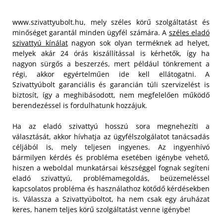
www.szivattyubolt.hu, mely széles körű szolgáltatást és
minőséget garantál minden ügyfél számára. A
széles eladó
szivattyú kínálat
nagyon sok olyan terméknek ad helyet,
melyek akár 24 órás kiszállítással is kérhetők, így ha
nagyon sürgős a beszerzés, mert például tönkrement a
régi, akkor egyértelműen ide kell ellátogatni. A
Szivattyúbolt garanciális és garancián túli szervizelést is
biztosít, így a meghibásodott, nem megfelelően működő
berendezéssel is fordulhatunk hozzájuk.
Ha az eladó szivattyú hosszú sora megnehezíti a
választását, akkor hívhatja az ügyfélszolgálatot tanácsadás
céljából is, mely teljesen ingyenes. Az ingyenhívó
bármilyen kérdés és probléma esetében igénybe vehető,
hiszen a weboldal munkatársai készséggel fognak segíteni
eladó szivattyú, problémamegoldás, beüzemeléssel
kapcsolatos probléma és használathoz kötődő kérdésekben
is. Válassza a Szivattyúboltot, ha nem csak egy áruházat
keres, hanem teljes körű szolgáltatást venne igénybe!