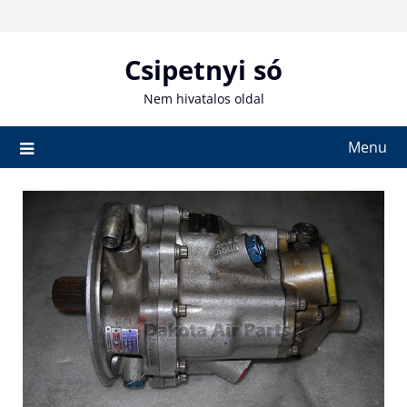
Skip
to
content
Csipetnyi só
Nem hivatalos oldal
Menu