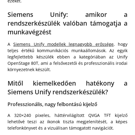
ezeket.
Siemens Unify: amikor a
rendszerkészülék valóban támogatja a
munkavégzést
A
Siemens Unify modellek legnagyobb erőssége
, hogy
teljes értékű kommunikációs munkaállomások. Az egyik
legfejlettebb készülék ebben a kategóriában az Unify
OpenStage 80T, ami a felsővezetői és professzionális irodai
környezetnek készült.
Mitől kiemelkedően hatékony a
Siemens Unify rendszerkészülék?
Professzionális, nagy felbontású kijelző
A 320×240 pixeles, háttérvilágított QVGA TFT kijelző
lehetővé teszi az ikonok tiszta megjelenítését, a képes
telefonkönyvet és a vizuálisan támogatott navigációt.