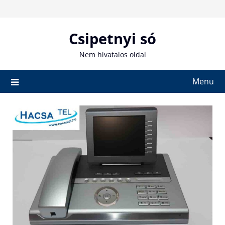
Skip
to
content
Csipetnyi só
Nem hivatalos oldal
Menu