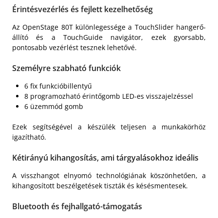
Érintésvezérlés és fejlett kezelhetőség
Az OpenStage 80T különlegessége a TouchSlider hangerő-
állító és a TouchGuide navigátor, ezek gyorsabb,
pontosabb vezérlést tesznek lehetővé.
Személyre szabható funkciók
6 fix funkcióbillentyű
8 programozható érintőgomb LED-es visszajelzéssel
6 üzemmód gomb
Ezek segítségével a készülék teljesen a munkakörhöz
igazítható.
Kétirányú kihangosítás, ami tárgyalásokhoz ideális
A visszhangot elnyomó technológiának köszönhetően, a
kihangosított beszélgetések tiszták és késésmentesek.
Bluetooth és fejhallgató-támogatás