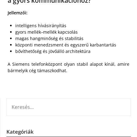
a gyors kommunikációhoz?
Jellemzői:
intelligens hívásirányítás
gyors mellék–mellék kapcsolás
magas hangminőség és stabilitás
központi menedzsment és egyszerű karbantartás
bővíthetőség és jövőálló architektúra
A Siemens telefonközpont olyan stabil alapot kínál, amire
bármelyik cég támaszkodhat.
KERESÉS:
Kategóriák