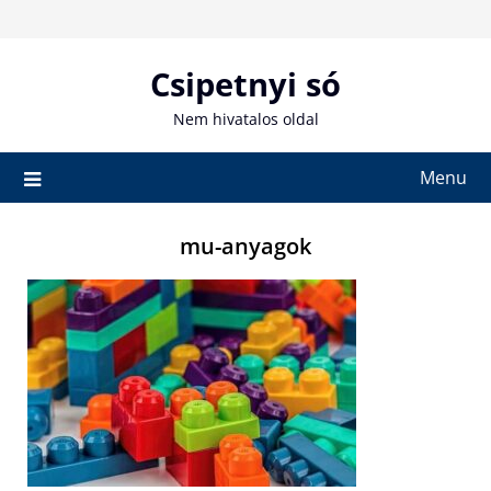
Skip
to
content
Csipetnyi só
Nem hivatalos oldal
Menu
mu-anyagok