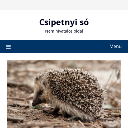
Skip
to
content
Csipetnyi só
Nem hivatalos oldal
Menu