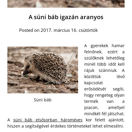
A süni báb igazán aranyos
Posted on 2017. március 16. csütörtök
A gyerekek hamar
felnőnek, ezért a
szülőknek lehetőleg
minél több időt kell
rájuk szánniuk. A
közöttük lévő
kapcsolat
erősödését segíti,
hogy rengeteg olyan
Süni báb
termék van a
piacon, amellyel
mindkét fél játszhat.
A
süni báb elsősorban hároméves
kor felett ajánlott,
hiszen a segítségével érdekes történeteket lehet elmesélni.