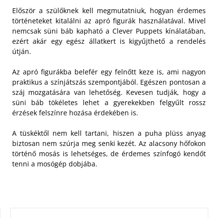
Először a szülőknek kell megmutatniuk, hogyan érdemes
történeteket kitalálni az apró figurák használatával. Mivel
nemcsak süni báb kapható a Clever Puppets kínálatában,
ezért akár egy egész állatkert is kigyűjthető a rendelés
útján.
Az apró figurákba belefér egy felnőtt keze is, ami nagyon
praktikus a színjátszás szempontjából. Egészen pontosan a
száj mozgatására van lehetőség. Kevesen tudják, hogy a
süni báb tökéletes lehet a gyerekekben felgyűlt rossz
érzések felszínre hozása érdekében is.
A tüskéktől nem kell tartani, hiszen a puha plüss anyag
biztosan nem szúrja meg senki kezét. Az alacsony hőfokon
történő mosás is lehetséges, de érdemes színfogó kendőt
tenni a mosógép dobjába.
KERESÉS: