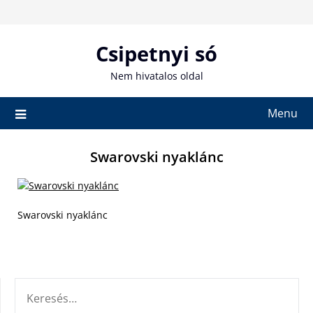
Skip
to
content
Csipetnyi só
Nem hivatalos oldal
Menu
Swarovski nyaklánc
Swarovski nyaklánc
KERESÉS: