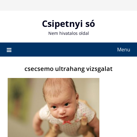
Skip
to
content
Csipetnyi só
Nem hivatalos oldal
Menu
csecsemo ultrahang vizsgalat