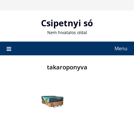
Skip
to
content
Csipetnyi só
Nem hivatalos oldal
Menu
takaroponyva