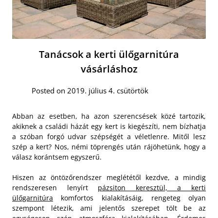
Tanácsok a kerti ülőgarnitúra
vásárláshoz
Posted on 2019. július 4. csütörtök
Abban az esetben, ha azon szerencsések közé tartozik,
akiknek a családi házát egy kert is kiegészíti, nem bízhatja
a szóban forgó udvar szépségét a véletlenre. Mitől lesz
szép a kert? Nos, némi töprengés után rájöhetünk, hogy a
válasz korántsem egyszerű.
Hiszen az öntözőrendszer meglététől kezdve, a mindig
rendszeresen lenyírt
pázsiton keresztül, a kerti
ülőgarnitúra
komfortos kialakításáig, rengeteg olyan
szempont létezik, ami jelentős szerepet tölt be az