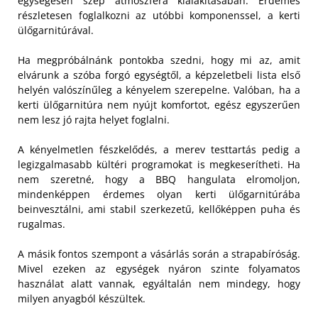
egységesen szép atmoszféra kialakításában. Érdemes
részletesen foglalkozni az utóbbi komponenssel, a kerti
ülőgarnitúrával.
Ha megpróbálnánk pontokba szedni, hogy mi az, amit
elvárunk a szóba forgó egységtől, a képzeletbeli lista első
helyén valószínűleg a kényelem szerepelne. Valóban, ha a
kerti ülőgarnitúra nem nyújt komfortot, egész egyszerűen
nem lesz jó rajta helyet foglalni.
A kényelmetlen fészkelődés, a merev testtartás pedig a
legizgalmasabb kültéri programokat is megkeserítheti. Ha
nem szeretné, hogy a BBQ hangulata elromoljon,
mindenképpen érdemes olyan kerti ülőgarnitúrába
beinvesztálni, ami stabil szerkezetű, kellőképpen puha és
rugalmas.
A másik fontos szempont a vásárlás során a strapabíróság.
Mivel ezeken az egységek nyáron szinte folyamatos
használat alatt vannak, egyáltalán nem mindegy, hogy
milyen anyagból készültek.