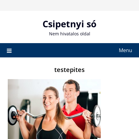
Skip
to
content
Csipetnyi só
Nem hivatalos oldal
Menu
testepites