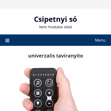
Skip
to
content
Csipetnyi só
Nem hivatalos oldal
Menu
univerzalis taviranyito