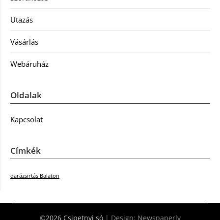
Utazás
Vásárlás
Webáruház
Oldalak
Kapcsolat
Címkék
darázsirtás Balaton
©2026 Csipetnyi só
| Design:
Newspaperly