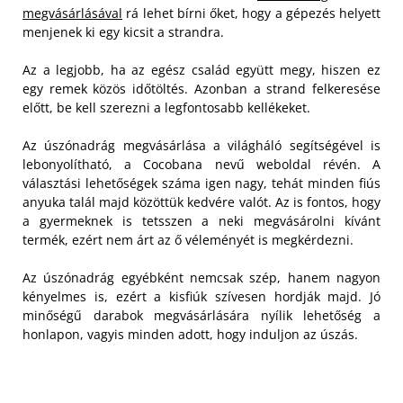
megvásárlásával
rá lehet bírni őket, hogy a gépezés helyett
menjenek ki egy kicsit a strandra.
Az a legjobb, ha az egész család együtt megy, hiszen ez
egy remek közös időtöltés. Azonban a strand felkeresése
előtt, be kell szerezni a legfontosabb kellékeket.
Az úszónadrág megvásárlása a világháló segítségével is
lebonyolítható, a Cocobana nevű weboldal révén. A
választási lehetőségek száma igen nagy, tehát minden fiús
anyuka talál majd közöttük kedvére valót. Az is fontos, hogy
a gyermeknek is tetsszen a neki megvásárolni kívánt
termék, ezért nem árt az ő véleményét is megkérdezni.
Az úszónadrág egyébként nemcsak szép, hanem nagyon
kényelmes is, ezért a kisfiúk szívesen hordják majd. Jó
minőségű darabok megvásárlására nyílik lehetőség a
honlapon, vagyis minden adott, hogy induljon az úszás.