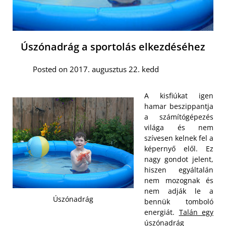
Úszónadrág a sportolás elkezdéséhez
Posted on 2017. augusztus 22. kedd
A kisfiúkat igen
hamar beszippantja
a számítógépezés
világa és nem
szívesen kelnek fel a
képernyő elől. Ez
nagy gondot jelent,
hiszen egyáltalán
nem mozognak és
nem adják le a
Úszónadrág
bennük tomboló
energiát.
Talán egy
úszónadrág