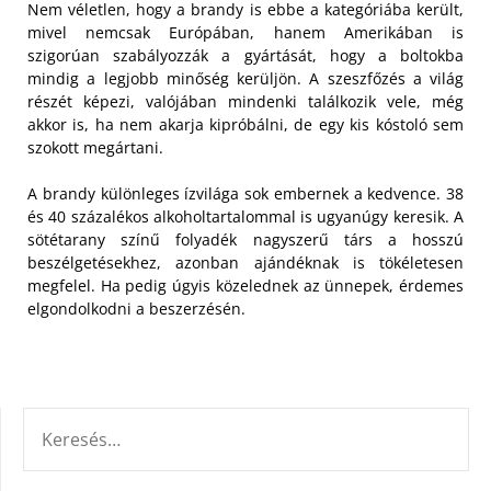
Nem véletlen, hogy a brandy is ebbe a kategóriába került,
mivel nemcsak Európában, hanem Amerikában is
szigorúan szabályozzák a gyártását, hogy a boltokba
mindig a legjobb minőség kerüljön.
A szeszfőzés a világ
részét képezi, valójában mindenki találkozik vele, még
akkor is, ha nem akarja kipróbálni, de egy kis kóstoló sem
szokott megártani.
A brandy különleges ízvilága sok embernek a kedvence. 38
és 40 százalékos alkoholtartalommal is ugyanúgy keresik. A
sötétarany színű folyadék nagyszerű társ a hosszú
beszélgetésekhez, azonban ajándéknak is tökéletesen
megfelel. Ha pedig úgyis közelednek az ünnepek, érdemes
elgondolkodni a beszerzésén.
KERESÉS: