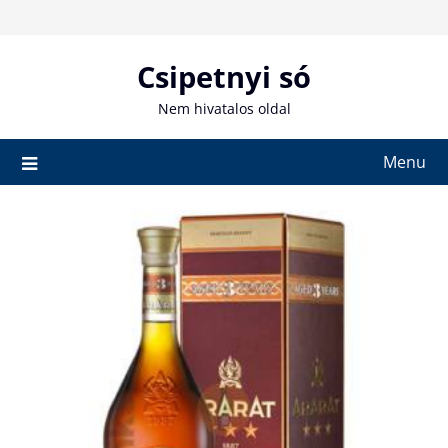
Skip
to
content
Csipetnyi só
Nem hivatalos oldal
Menu