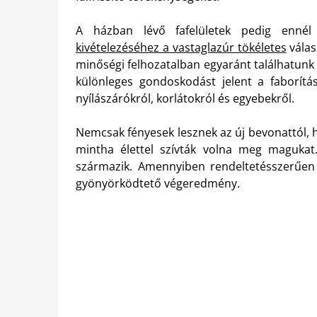
A házban lévő fafelületek pedig ennél
kivételezéséhez a vastaglazúr tökéletes
válas
minőségi felhozatalban egyaránt találhatunk 
különleges gondoskodást jelent a faborítás
nyílászárókról, korlátokról és egyebekről.
Nemcsak fényesek lesznek az új bevonattól, h
mintha élettel szívták volna meg magukat
származik. Amennyiben rendeltetésszerűen 
gyönyörködtető végeredmény.