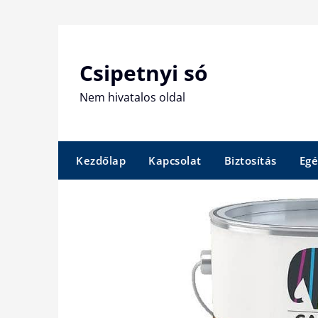
Skip
to
content
Csipetnyi só
Nem hivatalos oldal
Kezdőlap
Kapcsolat
Biztosítás
Egé