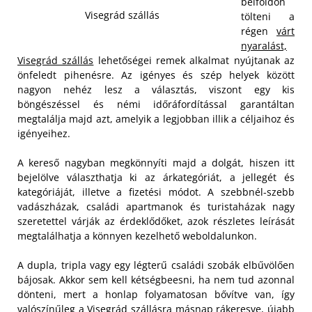
belföldön
Visegrád szállás
tölteni a
régen
várt
nyaralást,
Visegrád szállás
lehetőségei remek alkalmat nyújtanak az
önfeledt pihenésre. Az igényes és szép helyek között
nagyon nehéz lesz a választás, viszont egy kis
böngészéssel és némi időráfordítással garantáltan
megtalálja majd azt, amelyik a legjobban illik a céljaihoz és
igényeihez.
A kereső nagyban megkönnyíti majd a dolgát, hiszen itt
bejelölve választhatja ki az árkategóriát, a jellegét és
kategóriáját, illetve a fizetési módot. A szebbnél-szebb
vadászházak, családi apartmanok és turistaházak nagy
szeretettel várják az érdeklődőket, azok részletes leírását
megtalálhatja a könnyen kezelhető weboldalunkon.
A dupla, tripla vagy egy légterű családi szobák elbűvölően
bájosak. Akkor sem kell kétségbeesni, ha nem tud azonnal
dönteni, mert a honlap folyamatosan bővítve van, így
valószínűleg a Visegrád szállásra másnap rákeresve, újabb