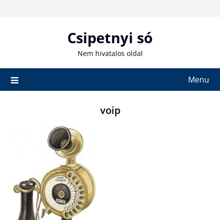
Skip
to
content
Csipetnyi só
Nem hivatalos oldal
Menu
voip