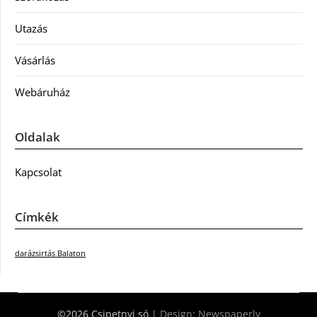
Utazás
Vásárlás
Webáruház
Oldalak
Kapcsolat
Címkék
darázsirtás Balaton
©2026 Csipetnyi só
| Design:
Newspaperly