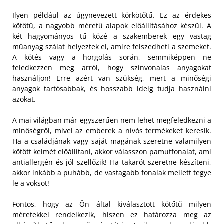
Ilyen például az úgynevezett körkötőtű. Ez az érdekes
kötőtű, a nagyobb méretű alapok előállításához készül. A
két hagyományos tű közé a szakemberek egy vastag
műanyag szálat helyeztek el, amire felszedheti a szemeket.
A kötés vagy a horgolás során, semmiképpen ne
feledkezzen meg arról, hogy színvonalas anyagokat
használjon! Erre azért van szükség, mert a minőségi
anyagok tartósabbak, és hosszabb ideig tudja használni
azokat.
A mai világban már egyszerűen nem lehet megfeledkezni a
minőségről, mivel az emberek a nívós termékeket keresik.
Ha a családjának vagy saját magának szeretne valamilyen
kötött kelmét előállítani, akkor válasszon pamutfonalat, ami
antiallergén és jól szellőzik! Ha takarót szeretne készíteni,
akkor inkább a puhább, de vastagabb fonalak mellett tegye
le a voksot!
Fontos, hogy az Ön által kiválasztott kötőtű milyen
méretekkel rendelkezik, hiszen ez határozza meg az