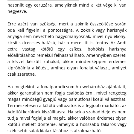
hasonlít egy ceruzára, amelyiknek mind a két vége ki van
hegyezve.
Erre azért van szükség, mert a zoknik összeöltése során
oda kell figyelni a pontosságra. A zoknik vagy harisnyák
anyaga sem nevezhető hagyományosnak, mivel nyúlékony,
kicsit sztreccses hatású, bár a méret itt is fontos. Az Addi
extra vastag kötőtű egy csíkos, bohókás harisnya
előállításához remekül felhasználható. Amennyiben szereti
a kézzel készült ruhákat, akkor mindenképpen érdemes
kipróbálnia a kötést, amihez olyan fonalat választ, amilyet
csak szeretne.
Ha megtekinti a fonalparadicsom.hu webáruház ajánlatait,
akkor garantáltan nem fogja csalódás érni, mivel rengeteg
magas minőségű gyapjú vagy pamutfonal közül választhat.
Természetesen a kötőtű változatok is a legjobb márkától, az
Additól kerülnek kiszállításra. Ha sok a szabadideje és nem
tudja mivel foglalja el magát, akkor valóban érdemes olyan
kötőtű mellett döntenie, amelyik a hosszabb takarók vagy
szélesebb sálak kialakításához is alkalmazható.