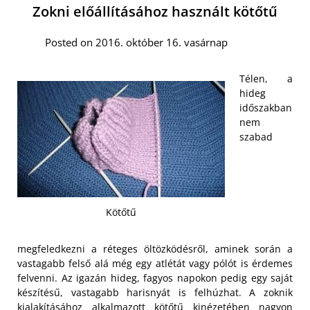
Zokni előállításához használt kötőtű
Posted on 2016. október 16. vasárnap
Télen, a
hideg
időszakban
nem
szabad
Kötőtű
megfeledkezni a réteges öltözködésről, aminek során a
vastagabb felső alá még egy atlétát vagy pólót is érdemes
felvenni. Az igazán hideg, fagyos napokon pedig egy saját
készítésű, vastagabb harisnyát is felhúzhat. A zoknik
kialakításához alkalmazott kötőtű
kinézetében nagyon