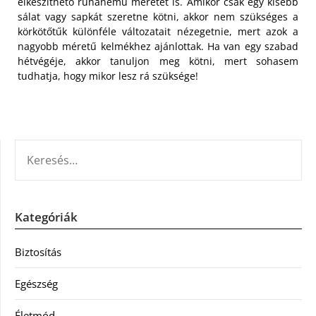
elkészíthető ruhanemű méretét is. Amikor csak egy kisebb
sálat vagy sapkát szeretne kötni, akkor nem szükséges a
körkötőtűk különféle változatait nézegetnie, mert azok a
nagyobb méretű kelmékhez ajánlottak. Ha van egy szabad
hétvégéje, akkor tanuljon meg kötni, mert sohasem
tudhatja, hogy mikor lesz rá szüksége!
KERESÉS:
Kategóriák
Biztosítás
Egészség
Életmód