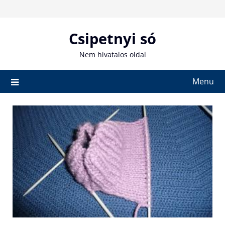
Skip
to
content
Csipetnyi só
Nem hivatalos oldal
Menu