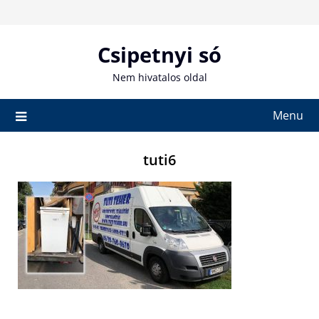
Skip
to
content
Csipetnyi só
Nem hivatalos oldal
Menu
tuti6