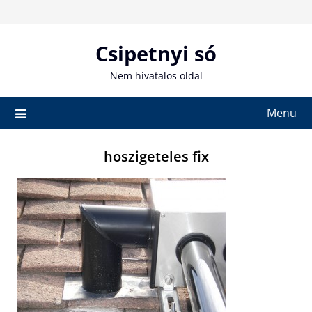
Skip
to
content
Csipetnyi só
Nem hivatalos oldal
Menu
hoszigeteles fix