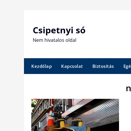
Skip
to
content
Csipetnyi só
Nem hivatalos oldal
Kezdőlap
Kapcsolat
Biztosítás
Egé
n