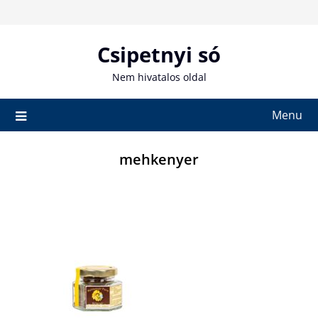
Skip
to
content
Csipetnyi só
Nem hivatalos oldal
Menu
mehkenyer