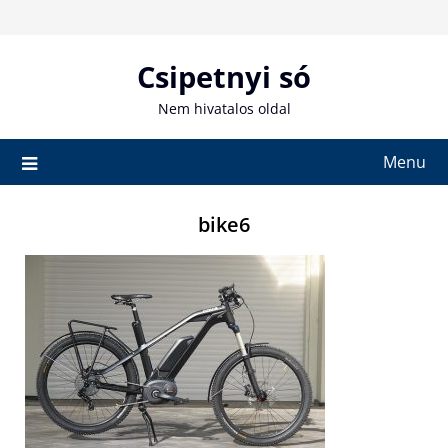
Skip
to
content
Csipetnyi só
Nem hivatalos oldal
Menu
bike6