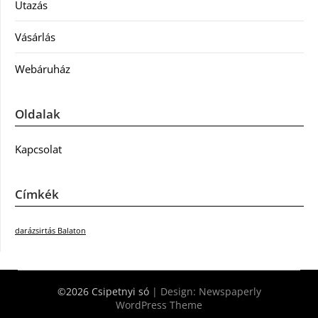
Utazás
Vásárlás
Webáruház
Oldalak
Kapcsolat
Címkék
darázsirtás Balaton
©2026 Csipetnyi só
| Design:
Newspaperly
WordPress Theme